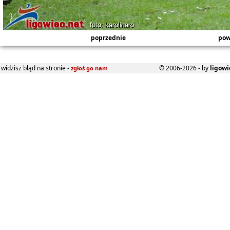
poprzednie
pow
widzisz błąd na stronie -
© 2006-2026 - by
ligowi
zgłoś go nam