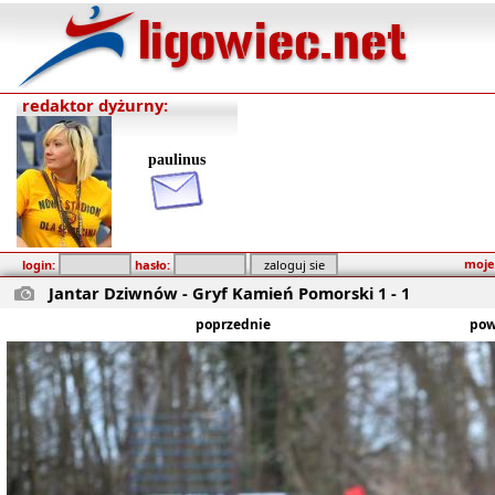
redaktor dyżurny:
paulinus
moje
login:
hasło:
Jantar Dziwnów - Gryf Kamień Pomorski 1 - 1
poprzednie
pow