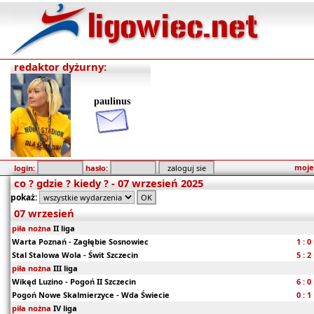
redaktor dyżurny:
paulinus
moje
login:
hasło:
co ? gdzie ? kiedy ? - 07 wrzesień 2025
pokaż:
07 wrzesień
piła nożna
II liga
Warta Poznań - Zagłębie Sosnowiec
1 : 0
Stal Stalowa Wola - Świt Szczecin
5 : 2
piła nożna
III liga
Wikęd Luzino - Pogoń II Szczecin
6 : 0
Pogoń Nowe Skalmierzyce - Wda Świecie
0 : 1
piła nożna
IV liga