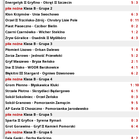
Energetyk II Gryfino - Okręt II Szczecin
5 : 3
piła nożna
Klasa B - Grupa 2
Klon Krzymów - Unia Swochowo
6 : 3
Orzeł II Trzcińsko-Zdrój - Chrobry Lisie Pole
0 : 11
Piast Piaseczno - Czcibor Bielin
0 : 2
Czarni Czarnówko - Wicher Steklno
1 : 2
Zryw Góralice - Osadnik II Myślibórz
4 : 3
piła nożna
Klasa B - Grupa 3
Płomień Lisowo - Orkan Dalewo
1 : 4
Zorza Żarowo - Jedność Przewłoki
5 : 2
Gryf Maszewo - Bryza Reńsko
2 : 1
Ina II Ińsko - WODR Barzkowice
4 : 1
Błękitni III Stargard - Ogniwo Dzwonowo
6 : 2
piła nożna
Klasa B - Grupa 4
Grom Płonno - Błyskawica Kluki
1 : 10
Strzała Płotno - Skrzydlaci Będargowo
6 : 1
Sokół Sokoliniec - Orzeł Żeńsko
0 : 3
Sokół Granowo - Pomorzanin Zamęcin
9 : 5
AP Gavia II Choszczno - Pomorzanka Jarosławsko
9 : 0
piła nożna
Klasa B - Grupa 5
Sparta II Gryfice - Syrena Rymań
0 : 3
Grot Gorawino - Gryf II Kamień Pomorski
6 : 4
piła nożna
Klasa B - Grupa 6
Fala Gąski - Derby Karścino
8 : 2