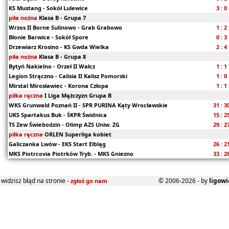
KS Mustang - Sokół Lulewice
3 : 0
piła nożna
Klasa B - Grupa 7
Wrzos II Borne Sulinowo - Grab Grabowo
1 : 2
Błonie Barwice - Sokół Spore
0 : 3
Drzewiarz Krosino - KS Gwda Wielka
2 : 4
piła nożna
Klasa B - Grupa 8
Bytyń Nakielno - Orzeł II Wałcz
1 : 1
Legion Strączno - Calisia II Kalisz Pomorski
1 : 0
Mirstal Mirosławiec - Korona Człopa
1 : 1
piłka ręczna
I Liga Mężczyzn Grupa B
WKS Grunwald Poznań II - SPR PURINA Kąty Wrocławskie
31 : 3
UKS Spartakus Buk - ŚKPR Świdnica
15 : 2
TS Zew Świebodzin - Olimp AZS Uniw. ZG
29 : 2
piłka ręczna
ORLEN Superliga kobiet
Galiczanka Lwów - EKS Start Elbląg
26 : 2
MKS Piotrcovia Piotrków Tryb. - MKS Gniezno
33 : 2
widzisz błąd na stronie -
© 2006-2026 - by
ligowi
zgłoś go nam