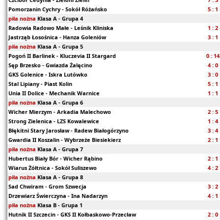
Pomorzanin Cychry - Sokół Różańsko
5 : 1
piła nożna
Klasa A - Grupa 4
Radowia Radowo Małe - Leśnik Kliniska
1 : 2
Jastrząb Łosośnica - Hanza Goleniów
3 : 1
piła nożna
Klasa A - Grupa 5
Pogoń II Barlinek - Kluczevia II Stargard
0 : 14
Sęp Brzesko - Gwiazda Żalęcino
4 : 0
GKS Golenice - Iskra Lutówko
3 : 0
Stal Lipiany - Piast Kolin
5 : 1
Unia II Dolice - Mechanik Warnice
1 : 1
piła nożna
Klasa A - Grupa 6
Wicher Mierzym - Arkadia Malechowo
2 : 5
Strong Zielenica - LZS Kowalewice
1 : 4
Błękitni Stary Jarosław - Radew Białogórzyno
3 : 4
Gwardia II Koszalin - Wybrzeże Biesiekierz
2 : 1
piła nożna
Klasa A - Grupa 7
Hubertus Biały Bór - Wicher Rąbino
2 : 1
Wiarus Żółtnica - Sokół Suliszewo
4 : 2
piła nożna
Klasa A - Grupa 8
Sad Chwiram - Grom Szwecja
3 : 2
Drzewiarz Świerczyna - Ina Nadarzyn
4 : 1
piła nożna
Klasa B - Grupa 1
Hutnik II Szczecin - GKS II Kołbaskowo-Przecław
2 : 0