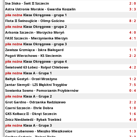
Ina Ińsko - Świt II Szczecin
2 : 0
Astra Ustronie Morskie - Gwardia Koszalin
3 : 3
piła nożna
Klasa Okręgowa - grupa 1
Flota II Świnoujście - Olimp Gościno
8 : 2
piła nożna
Klasa Okręgowa - grupa 2
Arkonia Szczecin - Morzycko Moryń
4 : 0
FASE Szczecin - Mierzynianka Mierzyn
4 : 1
piła nożna
Klasa Okręgowa - grupa 3
Zawisza Grzmiąca - Iskra Białogard
1 : 1
Pogoń Wierzchowo - KS Sieciemin
2 : 2
piła nożna
Klasa Okręgowa - grupa 4
Światowid 63 Łobez - Rolpol Chlebowo
4 : 2
piła nożna
Klasa A - Grupa 1
Bałtyk Gostyń - Orzeł Mrzeżyno
1 : 2
Jantar Siemyśl - LZS Błękitni Trzygłów
7 : 5
Sowianka Sowno - Pomorzanin Przybiernów
0 : 4
piła nożna
Klasa A - Grupa 2
Grot Gardno - Odrzanka Radziszewo
2 : 2
Czarni Szczecin - Ehrle Dobra
1 : 0
GKS Kołbacz II - Okręt Szczecin
1 : 6
Znicz Niedźwiedź - Rybak Trzebież
4 : 0
piła nożna
Klasa A - Grupa 3
Czarni Lubanowo - Mieszko Mieszkowice
1 : 3
Czcibor Cedynia - Zieloni Zielin
7 : 3