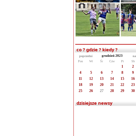
co ? gdzie ? kiedy ?
grudzień 2023
poprzedni
na
Pon
Wt
Śr
Czw
Pt
Sb
1
2
4
5
6
7
8
9
11
12
13
14
15
16
18
19
20
21
22
23
25
26
27
28
29
30
dzisiejsze newsy