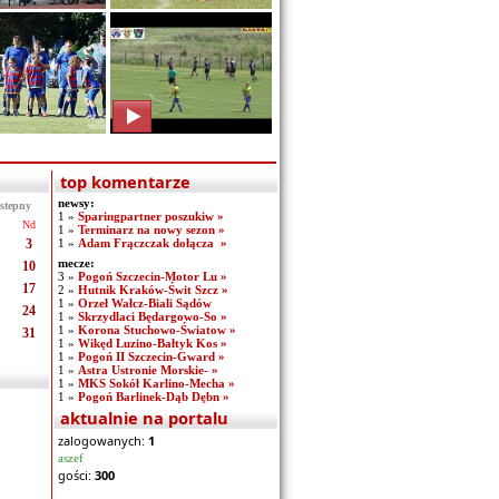
top komentarze
newsy:
stepny
1 »
Sparingpartner poszukiw »
Nd
1 »
Terminarz na nowy sezon »
3
1 »
Adam Frączczak dołącza »
mecze:
10
3 »
Pogoń Szczecin-Motor Lu »
17
2 »
Hutnik Kraków-Świt Szcz »
1 »
Orzeł Wałcz-Biali Sądów
24
1 »
Skrzydlaci Będargowo-So »
1 »
Korona Stuchowo-Światow »
31
1 »
Wikęd Luzino-Bałtyk Kos »
1 »
Pogoń II Szczecin-Gward »
1 »
Astra Ustronie Morskie- »
1 »
MKS Sokół Karlino-Mecha »
1 »
Pogoń Barlinek-Dąb Dębn »
aktualnie na portalu
zalogowanych:
1
aszef
gości:
300