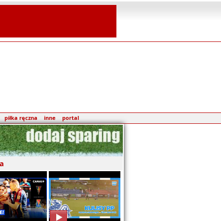
piłka ręczna
inne
portal
a