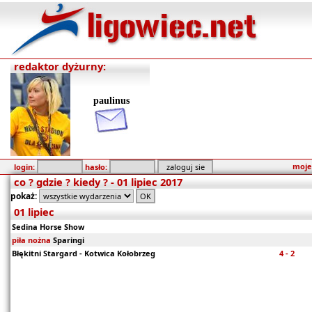
redaktor dyżurny:
paulinus
moje
login:
hasło:
co ? gdzie ? kiedy ? - 01 lipiec 2017
pokaż:
01 lipiec
Sedina Horse Show
piła nożna
Sparingi
Błękitni Stargard - Kotwica Kołobrzeg
4 - 2