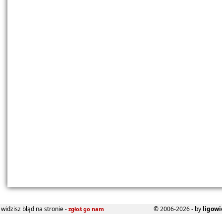
widzisz błąd na stronie -
© 2006-2026 - by
ligowi
zgłoś go nam